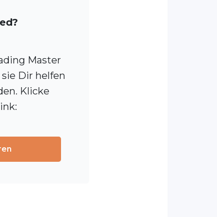
ied?
ading Master
sie Dir helfen
den. Klicke
ink:
ren