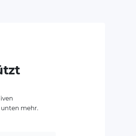
ützt
siven
e unten mehr.