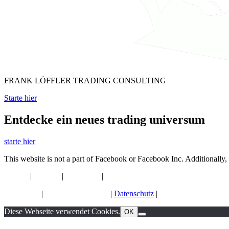
FRANK LÖFFLER TRADING CONSULTING
Starte hier
Entdecke ein neues trading universum
starte hier
This website is not a part of Facebook or Facebook Inc. Additionally,
Home
|
Blog
|
Kontakt
|
Los geht´s>>
Impressum
|
Haftungsausschluss
|
Datenschutz
|
Teilnahmebedingung
Diese Webseite verwendet Cookies.
OK