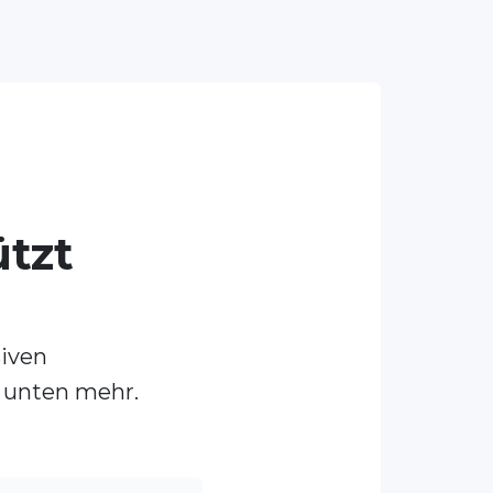
ützt
siven
e unten mehr.