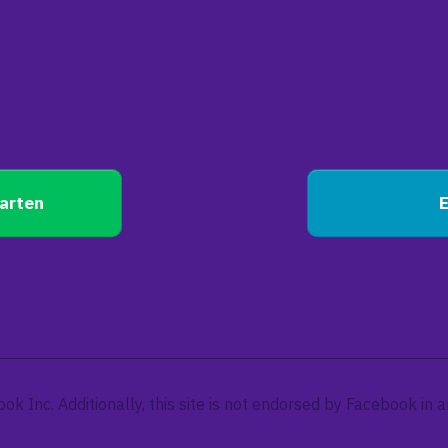
arten
E
ook Inc. Additionally, this site is not endorsed by Facebook i